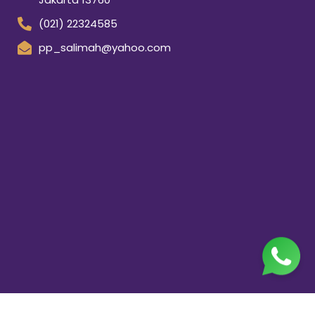
(021) 22324585
pp_salimah@yahoo.com