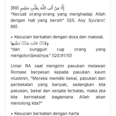
إِلَّا مَنْ أَتَى اللَّهَ بِقَلْبٍ سَلِيمٍ (89)
“Kecuali orang-orang yang menghadap Allah
dengan hati yang bersih” (QS. Asy Syu’aro’:
88).
• Kesucian berkaitan dengan dosa dan maksiat.
وَقَدۡ خَابَ مَنۡ دَسّٰٮهَا
“dan sungguh rugi orang yang
mengotori(jiwa)nya.” (QS:91:10)
Umar RA saat mengirim pasukan melawan
Romawi berpesan kepada pasukan kaum
muslimin, “Mereka memiliki bekal, pasukan dan
perbekalan yang banyak, sedangkan kita
pasukan, bekal dan senjata terbatas, maka jika
kita bermaksiat bagaimana Allah akan
menolong kita?”
• Kesucian berkaitan dengan harta