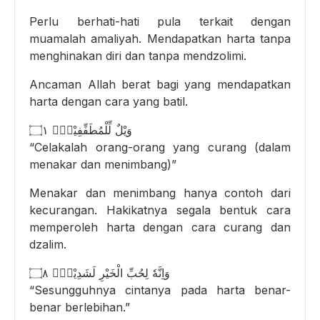
Perlu berhati-hati pula terkait dengan
muamalah amaliyah. Mendapatkan harta tanpa
menghinakan diri dan tanpa mendzolimi.
Ancaman Allah berat bagi yang mendapatkan
harta dengan cara yang batil.
وَيْلٌ لِّلْمُطَفِّفِيْنَۙ ۝١
“Celakalah orang-orang yang curang (dalam
menakar dan menimbang)”
Menakar dan menimbang hanya contoh dari
kecurangan. Hakikatnya segala bentuk cara
memperoleh harta dengan cara curang dan
dzalim.
وَاِنَّهٗ لِحُبِّ الْخَيْرِ لَشَدِيْدٌۗ ۝٨
“Sesungguhnya cintanya pada harta benar-
benar berlebihan.”