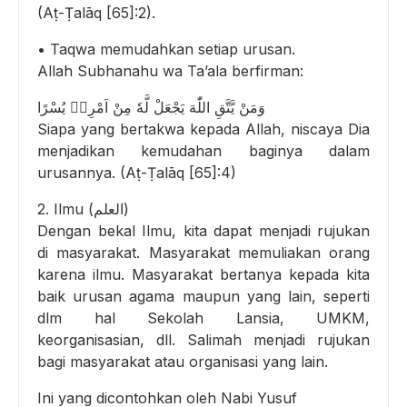
(Aṭ-Ṭalāq [65]:2).
• Taqwa memudahkan setiap urusan.
Allah Subhanahu wa Ta’ala berfirman:
وَمَنْ يَّتَّقِ اللّٰهَ يَجْعَلْ لَّهٗ مِنْ اَمْرِهٖ يُسْرًا
Siapa yang bertakwa kepada Allah, niscaya Dia
menjadikan kemudahan baginya dalam
urusannya. (Aṭ-Ṭalāq [65]:4)
2. Ilmu (العلم)
Dengan bekal Ilmu, kita dapat menjadi rujukan
di masyarakat. Masyarakat memuliakan orang
karena ilmu. Masyarakat bertanya kepada kita
baik urusan agama maupun yang lain, seperti
dlm hal Sekolah Lansia, UMKM,
keorganisasian, dll. Salimah menjadi rujukan
bagi masyarakat atau organisasi yang lain.
Ini yang dicontohkan oleh Nabi Yusuf