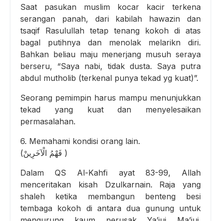
Saat pasukan muslim kocar kacir terkena
serangan panah, dari kabilah hawazin dan
tsaqif Rasulullah tetap tenang kokoh di atas
bagal putihnya dan menolak melarikn diri.
Bahkan beliau maju menerjang musuh seraya
berseru, “Saya nabi, tidak dusta. Saya putra
abdul mutholib (terkenal punya tekad yg kuat)”.
Seorang pemimpin harus mampu menunjukkan
tekad yang kuat dan menyelesaikan
permasalahan.
6. Memahami kondisi orang lain.
(فَهْمُ الْآخَرِينْ )
Dalam QS Al-Kahfi ayat 83-99, Allah
menceritakan kisah Dzulkarnain. Raja yang
shaleh ketika membangun benteng besi
tembaga kokoh di antara dua gunung untuk
mengurung kaum perusak Ya’juj Ma’juj.