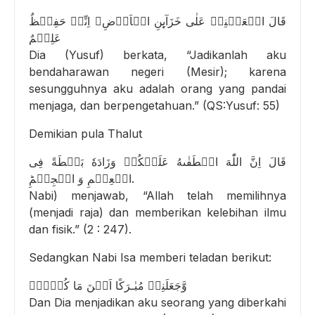
قَالَ اجۡعَلۡنِىۡ عَلٰى خَزَآٮِٕنِ الۡاَرۡضِ‌ۚ اِنِّىۡ حَفِيۡظٌ
عَلِيۡمٌ
Dia (Yusuf) berkata, “Jadikanlah aku
bendaharawan negeri (Mesir); karena
sesungguhnya aku adalah orang yang pandai
menjaga, dan berpengetahuan.” (QS:Yusuf: 55)
Demikian pula Thalut
قَالَ اِنَّ اللّٰهَ اصۡطَفٰٮهُ عَلَيۡکُمۡ وَزَادَهٗ بَسۡطَةً فِى
الۡعِلۡمِ وَ الۡجِسۡمِ‌ؕ.
Nabi) menjawab, “Allah telah memilihnya
(menjadi raja) dan memberikan kelebihan ilmu
dan fisik.” (2 : 247).
Sedangkan Nabi Isa memberi teladan berikut:
وَّجَعَلَنِىۡ مُبٰـرَكًا اَيۡنَ مَا كُنۡتُۖ
Dan Dia menjadikan aku seorang yang diberkahi