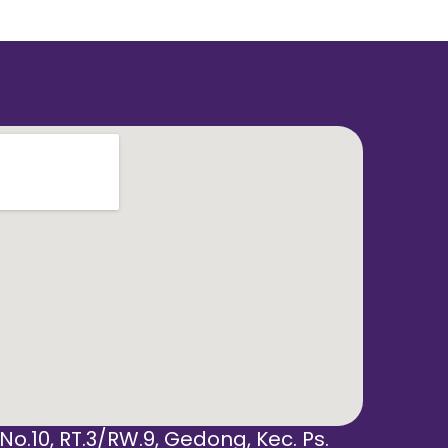
 No.10, RT.3/RW.9, Gedong, Kec. Ps.