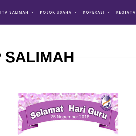
ITA SALIMAH
POJOK USAHA
KOPERASI
KEGIATA
P SALIMAH