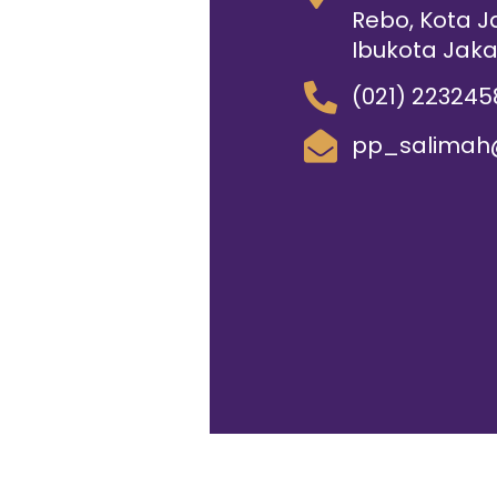
Rebo, Kota J
Ibukota Jaka
(021) 223245
pp_salimah