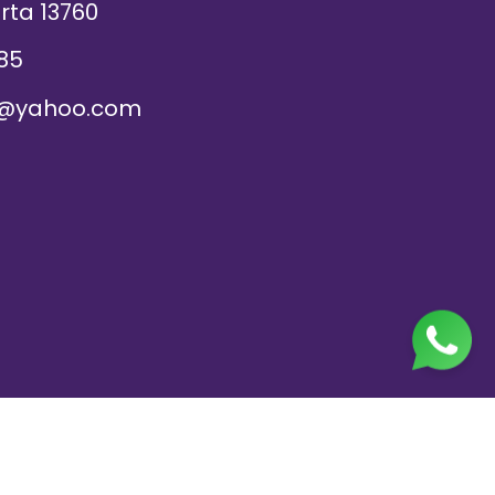
rta 13760
85
@yahoo.com