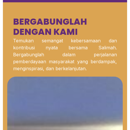
BERGABUNGLAH
DENGAN KAMI
Temukan semangat kebersamaan dan
kontribusi nyata bersama Salimah.
Bergabunglah dalam perjalanan
pemberdayaan masyarakat yang berdampak,
menginspirasi, dan berkelanjutan.