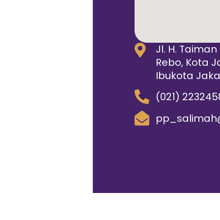
Jl. H. Taiman
Rebo, Kota J
Ibukota Jaka
(021) 223245
pp_salimah