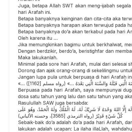
Juga, betapa Allah SWT akan meng-ijabah segala
hari Arafah ini.
Betapa banyaknya keinginan dan cita-cita aka terwu
Betapa banyaknya harapan akan terwujud pada hari
Betapa banyaknya do’a akan terkabul pada hari Ar
Oleh karena itu …
Jika memungkinkan bagimu untuk berkhalwat, meny
Dengan berdzikir, berdo’a, beristighfar dan memb
Maka lakukanlah.
Minimal pada sore hari Arafah, mulai dari selesai 
Dorong dan ajak orang-orang di sekelilingmu unt
Jangan lupa pula untuk berpuasa di hari Arafah i
Berpuasa pada hari Arafah, saya mempunyai du
dosa satu tahun yang lalu dan satu tahun yang aka
Rasulullah SAW juga bersabda:
ِلَهَ إِلَّا اللهُ وَحْدَهُ لَا شَرِيْكَ لَهُ، لَهُ الْمُلْكُ وَلَهُ الْحَمْدُ، وَهُوَ عَلَى
كُلِّ شَيْءٍ قَدِيْرٌ (رواه الترمذي [3585]، وحسنه الألباني)
Sebaik-baik do’a adalah do’a pada hari Arafah, d
lakukan adalah ucapan: La ilaha illaLlah, wahdah