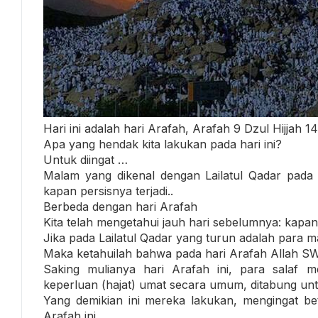
Hari ini adalah hari Arafah, Arafah 9 Dzul Hijjah 1
Apa yang hendak kita lakukan pada hari ini?
Untuk diingat …
Malam yang dikenal dengan Lailatul Qadar pada 
kapan persisnya terjadi..
Berbeda dengan hari Arafah
Kita telah mengetahui jauh hari sebelumnya: kapan
Jika pada Lailatul Qadar yang turun adalah para ma
Maka ketahuilah bahwa pada hari Arafah Allah SW
Saking mulianya hari Arafah ini, para salaf 
keperluan (hajat) umat secara umum, ditabung untu
Yang demikian ini mereka lakukan, mengingat 
Arafah ini