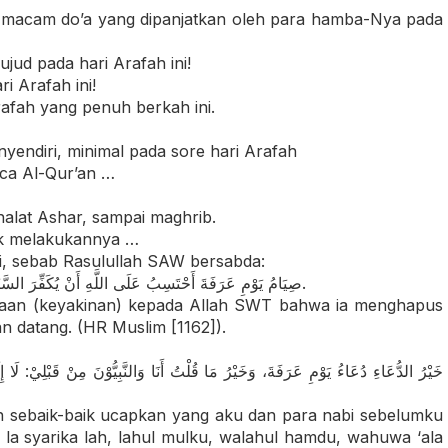
 macam do’a yang dipanjatkan oleh para hamba-Nya pada
jud pada hari Arafah ini!
 Arafah ini!
afah yang penuh berkah ini.
endiri, minimal pada sore hari Arafah
aca Al-Qur’an …
shalat Ashar, sampai maghrib.
uk melakukannya …
ni, sebab Rasulullah SAW bersabda:
«… صِيَامُ يَوْمِ عَرَفَةَ أَحْتَسِبُ عَلَى اللَّهِ أَنْ يُكَفِّرَ السَّنَةَ الَّتِي قَبْلَهُ وَالسَّنَةَ الَّتِي بَعْدَهُ …» (رواه مسلم [1162]).
gaan (keyakinan) kepada Allah SWT bahwa ia menghapus
n datang. (HR Muslim [1162]).
خَيْرُ الدُّعَاءِ دُعَاءُ يَوْمِ عَرَفَةَ، وَخَيْرُ مَا قُلْتُ أَنَا وَالنَّبِيُّوْنَ مِنْ قَبْلِيْ: لَا إ
an sebaik-baik ucapkan yang aku dan para nabi sebelumku
u la syarika lah, lahul mulku, walahul hamdu, wahuwa ‘ala