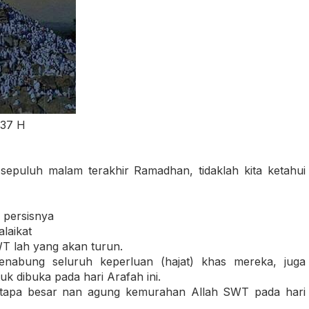
437 H
sepuluh malam terakhir Ramadhan, tidaklah kita ketahui
 persisnya
laikat
T lah yang akan turun.
menabung seluruh keperluan (hajat) khas mereka, juga
k dibuka pada hari Arafah ini.
betapa besar nan agung kemurahan Allah SWT pada hari