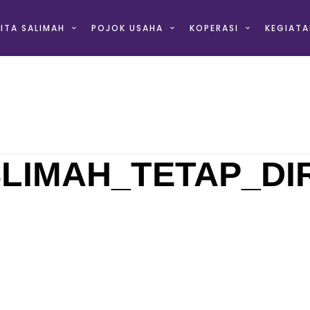
ITA SALIMAH
POJOK USAHA
KOPERASI
KEGIATA
LIMAH_TETAP_DI