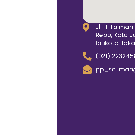
Jl. H. Taiman
Rebo, Kota J
Ibukota Jaka
(021) 223245
pp_salimah