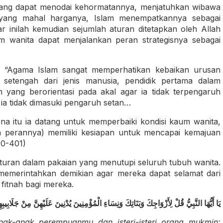
 yang dapat menodai kehormatannya, menjatuhkan wibawa
 yang mahal harganya, Islam menempatkannya sebagai
r inilah kemudian sejumlah aturan ditetapkan oleh Allah
m wanita dapat menjalankan peran strategisnya sebagai
 “Agama Islam sangat memperhatikan kebaikan urusan
 setengah dari jenis manusia, pendidik pertama dalam
n yang berorientasi pada akal agar ia tidak terpengaruh
 ia tidak dimasuki pengaruh setan…
na itu ia datang untuk memperbaiki kondisi kaum wanita,
n perannya) memiliki kesiapan untuk mencapai kemajuan
00-401)
aturan dalam pakaian yang menutupi seluruh tubuh wanita.
 memerintahkan demikian agar mereka dapat selamat dari
 fitnah bagi mereka.
يَا أَيُّهَا النَّبِيُّ قُلْ لِأَزْوَاجِكَ وَبَنَاتِكَ وَنِسَاءِ الْمُؤْمِنِينَ يُدْنِينَ عَلَيْهِنَّ مِنْ جَلَابِي
anak-anak perempuanmu dan isteri-isteri orang mukmin: