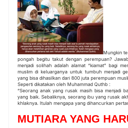
Mungkin te
pongah begitu takut dengan perempuan? Jawa
menjadi solihah adalah alamat “kiamat” bagi m
muslim di keluarganya untuk tumbuh menjadi gen
yang bisa dihasilkan dari 800 juta perempuan musli
Seperti dikatakan oleh Muhammad Quthb :
“Seorang anak yang rusak masih bisa menjadi b
yang baik. Sebaliknya, seorang ibu yang rusak ak
khlaknya. Itulah mengapa yang dihancurkan pertam
MUTIARA YANG HAR