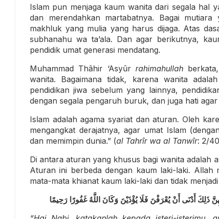
Islam pun menjaga kaum wanita dari segala hal
dan merendahkan martabatnya. Bagai mutiara
makhluk yang mulia yang harus dijaga. Atas dasa
subhanahu wa ta’ala. Dan agar berikutnya, kau
pendidik umat generasi mendatang.
Muhammad Thâhir ‘Asyûr
rahimahullah
berkata,
wanita. Bagaimana tidak, karena wanita adalah
pendidikan jiwa sebelum yang lainnya, pendidika
dengan segala pengaruh buruk, dan juga hati agar
Islam adalah agama syariat dan aturan. Oleh kare
mengangkat derajatnya, agar umat Islam (denga
dan memimpin dunia.” (
al Tahrîr wa al Tanwîr
: 2/4
Di antara aturan yang khusus bagi wanita adalah 
Aturan ini berbeda dengan kaum laki-laki. Allah
mata-mata khianat kaum laki-laki dan tidak menjadi
بِهِنَّ ذَلِكَ أَدْنَى أَنْ يُعْرَفْنَ فَلَا يُؤْذَيْنَ وَكَانَ اللَّهُ غَفُورًا رَحِيمًا
“Hai Nabi, katakanlah kepada isteri-isterimu, 