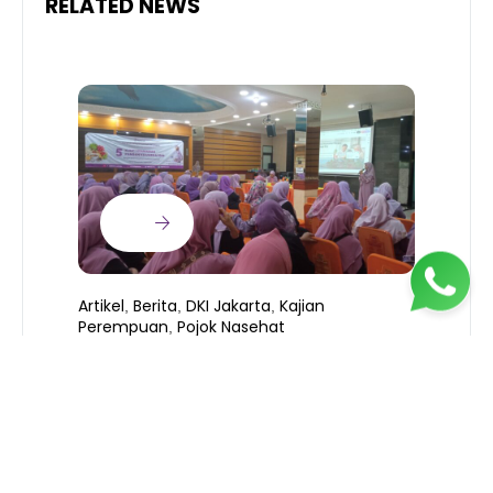
RELATED NEWS
Artikel
Berita
DKI Jakarta
Kajian
,
,
,
Perempuan
Pojok Nasehat
,
KEAMANAN PANGAN (PART 2 –
B
SERIES)
T
S
R