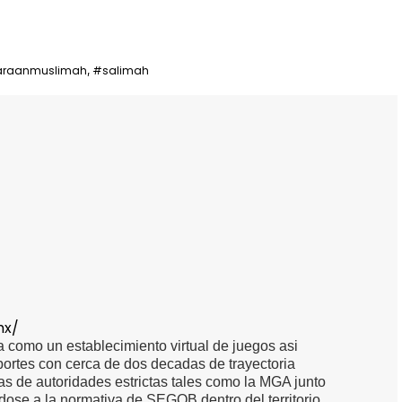
araanmuslimah
#salimah
,
mx/
 como un establecimiento virtual de juegos asi
portes con cerca de dos decadas de trayectoria
as de autoridades estrictas tales como la MGA junto
ose a la normativa de SEGOB dentro del territorio