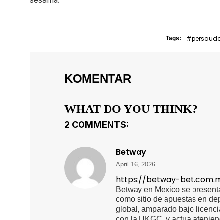
#persaud
Tags:
KOMENTAR
WHAT DO YOU THINK?
2 COMMENTS:
Betway
April 16, 2026
https://betway-bet.com.
Betway en Mexico se presenta
como sitio de apuestas en de
global, amparado bajo licenci
con la UKGC, y actua ateniend