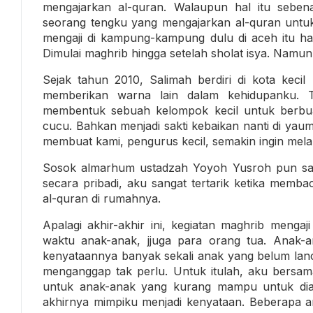
mengajarkan al-quran. Walaupun hal itu seben
seorang tengku yang mengajarkan al-quran untuk
mengaji di kampung-kampung dulu di aceh itu ha
Dimulai maghrib hingga setelah sholat isya. Namun
Sejak tahun 2010, Salimah berdiri di kota kecil
memberikan warna lain dalam kehidupanku. T
membentuk sebuah kelompok kecil untuk berbua
cucu. Bahkan menjadi sakti kebaikan nanti di yau
membuat kami, pengurus kecil, semakin ingin melah
Sosok almarhum ustadzah Yoyoh Yusroh pun sang
secara pribadi, aku sangat tertarik ketika mem
al-quran di rumahnya.
Apalagi akhir-akhir ini, kegiatan maghrib menga
waktu anak-anak, jjuga para orang tua. Anak-
kenyataannya banyak sekali anak yang belum lan
menganggap tak perlu. Untuk itulah, aku ber
untuk anak-anak yang kurang mampu untuk diaj
akhirnya mimpiku menjadi kenyataan. Beberapa a