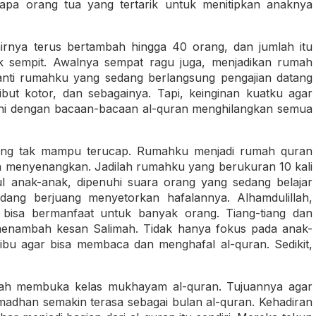
pa orang tua yang tertarik untuk menitipkan anaknya
irnya terus bertambah hingga 40 orang, dan jumlah itu
k sempit. Awalnya sempat ragu juga, menjadikan rumah
anti rumahku yang sedang berlangsung pengajian datang
but kotor, dan sebagainya. Tapi, keinginan kuatku agar
hi dengan bacaan-bacaan al-quran menghilangkan semua
yang tak mampu terucap. Rumahku menjadi rumah quran
n menyenangkan. Jadilah rumahku yang berukuran 10 kali
l anak-anak, dipenuhi suara orang yang sedang belajar
dang berjuang menyetorkan hafalannya. Alhamdulillah,
 bisa bermanfaat untuk banyak orang. Tiang-tiang dan
menambah kesan Salimah. Tidak hanya fokus pada anak-
ibu agar bisa membaca dan menghafal al-quran. Sedikit,
zah membuka kelas mukhayam al-quran. Tujuannya agar
madhan semakin terasa sebagai bulan al-quran. Kehadiran