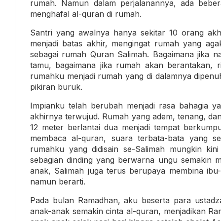
rumah. Namun dalam perjalanannya, ada bebera
menghafal al-quran di rumah.
Santri yang awalnya hanya sekitar 10 orang akh
menjadi batas akhir, mengingat rumah yang aga
sebagai rumah Quran Salimah. Bagaimana jika n
tamu, bagaimana jika rumah akan berantakan, ri
rumahku menjadi rumah yang di dalamnya dipenu
pikiran buruk.
Impianku telah berubah menjadi rasa bahagia 
akhirnya terwujud. Rumah yang adem, tenang, da
12 meter berlantai dua menjadi tempat berkumpu
membaca al-quran, suara terbata-bata yang se
rumahku yang didisain se-Salimah mungkin kini
sebagian dinding yang berwarna ungu semakin 
anak, Salimah juga terus berupaya membina ibu-
namun berarti.
Pada bulan Ramadhan, aku beserta para ustad
anak-anak semakin cinta al-quran, menjadikan Ra