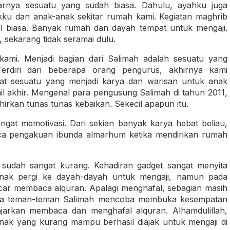
arnya sesuatu yang sudah biasa. Dahulu, ayahku juga
ku dan anak-anak sekitar rumah kami. Kegiatan maghrib
l biasa. Banyak rumah dan dayah tempat untuk mengaji.
, sekarang tidak seramai dulu.
 kami. Menjadi bagian dari Salimah adalah sesuatu yang
erdiri dari beberapa orang pengurus, akhirnya kami
t sesuatu yang menjadi karya dan warisan untuk anak
mil akhir. Mengenal para pengusung Salimah di tahun 2011,
irkan tunas tunas kebaikan. Sekecil apapun itu.
at memotivasi. Dari sekian banyak karya hebat beliau,
baca pengakuan ibunda almarhum ketika mendirikan rumah
ji sudah sangat kurang. Kehadiran gadget sangat menyita
anak pergi ke dayah-dayah untuk mengaji, namun pada
car membaca alquran. Apalagi menghafal, sebagian masih
sama teman-teman Salimah mencoba membuka kesempatan
arkan membaca dan menghafal alquran. Alhamdulillah,
nak yang kurang mampu berhasil diajak untuk mengaji di