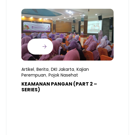
Artikel
Berita
DKI Jakarta
Kajian
,
,
,
Perempuan
Pojok Nasehat
,
KEAMANAN PANGAN (PART 2 –
B
SERIES)
T
S
R