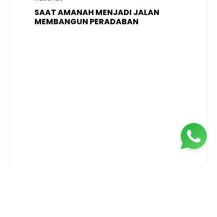
SAAT AMANAH MENJADI JALAN
A
MEMBANGUN PERADABAN
E
P