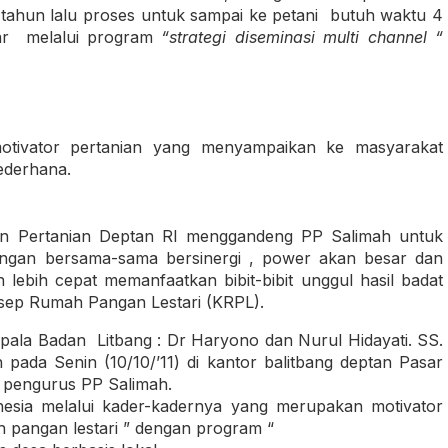
a 7 tahun lalu proses untuk sampai ke petani butuh waktu 4
gar melalui program
“strategi diseminasi multi channel “
motivator pertanian yang menyampaikan ke masyarakat
ederhana.
an Pertanian Deptan RI menggandeng PP Salimah untuk
engan bersama-sama bersinergi , power akan besar dan
ebih cepat memanfaatkan bibit-bibit unggul hasil badat
onsep Rumah Pangan Lestari (KRPL).
ala Badan Litbang : Dr Haryono dan Nurul Hidayati. SS.
ada Senin (10/10/’11) di kantor balitbang deptan Pasar
 pengurus PP Salimah.
onesia melalui kader-kadernya yang merupakan motivator
 pangan lestari ” dengan program “