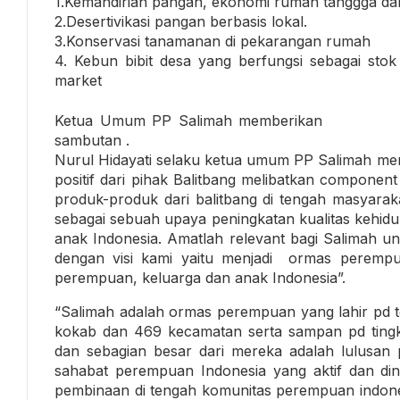
1.Kemandirian pangan, ekonomi rumah tanggga dan 
2.Desertivikasi pangan berbasis lokal.
3.Konservasi tanamanan di pekarangan rumah
4. Kebun bibit desa yang berfungsi sebagai stok
market
Ketua Umum PP Salimah memberikan
sambutan .
Nurul Hidayati selaku ketua umum PP Salimah me
positif dari pihak Balitbang melibatkan componen
produk-produk dari balitbang di tengah masyara
sebagai sebuah upaya peningkatan kualitas kehid
anak Indonesia. Amatlah relevant bagi Salimah un
dengan visi kami yaitu menjadi ormas peremp
perempuan, keluarga dan anak Indonesia”.
“Salimah adalah ormas perempuan yang lahir pd tgl
kokab dan 469 kecamatan serta sampan pd tingkat
dan sebagian besar dari mereka adalah lulusan 
sahabat perempuan Indonesia yang aktif dan d
pembinaan di tengah komunitas perempuan indone