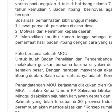
varitas padi unggulan di teliti di balitbang selam
tahun kemudian “. Badan litbang berinovasi a
berupa :
Sosialisasi pemanfaatan bibit unggul melalui :
1. Lewat penyeluh pertanian di desa-desa.
2. Motivasi dari Pemimpin kepala daerah
3. Menjadikan Ibu-ibu rumah tangga sebagai 
pemanfaat hasil badan litbang dengan cara yang s
Foto bersama setelah MOU
Untuk itulah Badan Penelitian dan Pengembang
melakukan gerakan bersama karena di yakini d
semakin besar. Dengan harapan masyarakat akan l
litbang deptan. Salah satu realisasinya adalah K
Penandatangan MOU kerjasama dilakukan oleh Kep
MBA , selaku Ketua Umum PP Salimahdi lakukan p
Minggu disaksikan sejumlah karyawan deptan dan
Salimah yang telah tersebar di 30 provinsi Ind
perempuan akan mensosialisasikan “Konsep rumah