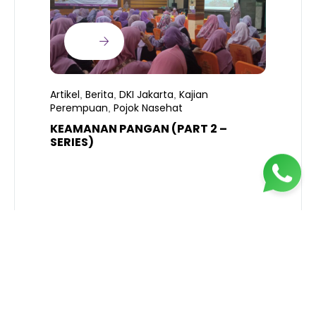
Artikel
Berita
DKI Jakarta
Kajian
,
,
,
Perempuan
Pojok Nasehat
,
KEAMANAN PANGAN (PART 2 –
B
SERIES)
T
S
R