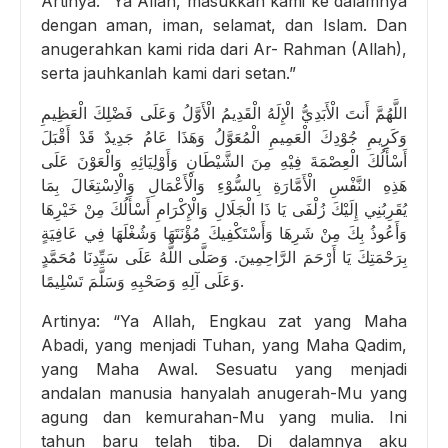
Artinya: “Ya Allah, masukkan kami ke dalamnya
dengan aman, iman, selamat, dan Islam. Dan
anugerahkan kami rida dari Ar- Rahman (Allah),
serta jauhkanlah kami dari setan.”
اللَّهُمَّ أَنتَ الْأَبَدِيُّ الْإِلَهُ الْقَدِيمُ الْأَوَّلُ وَعَلَى فَضْلِكَ الْعَظِيمِ
وَكَرِيمِ جُوْدِكَ الْعَمِيمِ الْمُعَوَّلُ وَهَذَا عَامُ جَدِيدٌ قَدْ أَقْبَلَ
أَسْأَلُكَ الْعِصْمَةَ فِيْهِ مِنَ الشَّيْطَانِ وَأَوْلِيَائِهِ وَالْعَوْنَ عَلَى
هَذِهِ النَّفْسِ الْأَمَّارَةِ بِالسُّوْءِ وَالْأَعْمَالِ وَالْاِسْتِغَالَ بِمَا
يُقَرِبُنِي إِلَيْكَ زُلْفَى يَا ذَا الْجَلَالِ وَالْإِكْرَامِ أَسْأَلُكَ مِنْ خَيْرِهَا
وَأَعُوذُ بِكَ مِنْ شَرِهَا وَأَسْتَكْفِيكَ مُؤْنَتَهَا وَشُغْلَهَا فِي عَافِيَةٍ
بِرَحْمَتِكَ يَا أَرْحَمَ الرَّاحِمِينَ. وَصَلَّى اللَّهُ عَلَى سَيِّدِنَا مُحَمَّدٍ
وَعَلَى آلِهِ وَصَحْبِهِ وَسَلَّمَ تَسْلِيمًا.
Artinya: “Ya Allah, Engkau zat yang Maha
Abadi, yang menjadi Tuhan, yang Maha Qadim,
yang Maha Awal. Sesuatu yang menjadi
andalan manusia hanyalah anugerah-Mu yang
agung dan kemurahan-Mu yang mulia. Ini
tahun baru telah tiba. Di dalamnya aku