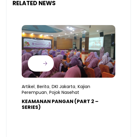
RELATED NEWS
Artikel
Berita
DKI Jakarta
Kajian
,
,
,
Perempuan
Pojok Nasehat
,
KEAMANAN PANGAN (PART 2 –
B
SERIES)
T
S
R