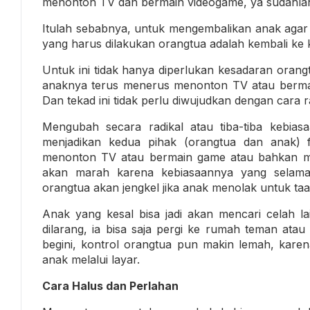
menonton TV dan bermain videogame, ya sudahl
Itulah sebabnya, untuk mengembalikan anak agar 
yang harus dilakukan orangtua adalah kembali ke k
Untuk ini tidak hanya diperlukan kesadaran orang
anaknya terus menerus menonton TV atau bermain
Dan tekad ini tidak perlu diwujudkan dengan cara r
Mengubah secara radikal atau tiba-tiba kebi
menjadikan kedua pihak (orangtua dan anak) fr
menonton TV atau bermain game atau bahkan mel
akan marah karena kebiasaannya yang selama 
orangtua akan jengkel jika anak menolak untuk taa
Anak yang kesal bisa jadi akan mencari celah la
dilarang, ia bisa saja pergi ke rumah teman at
begini, kontrol orangtua pun makin lemah, kare
anak melalui layar.
Cara Halus dan Perlahan