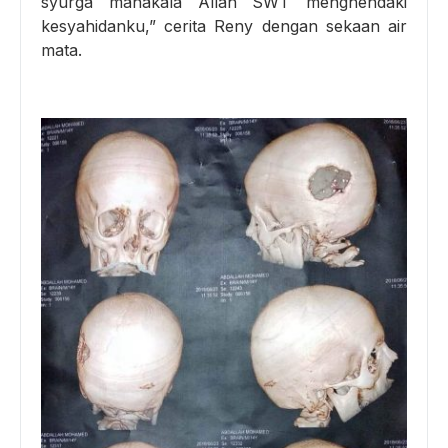
syurga manakala Allah SWT menghendaki
kesyahidanku,” cerita Reny dengan sekaan air
mata.