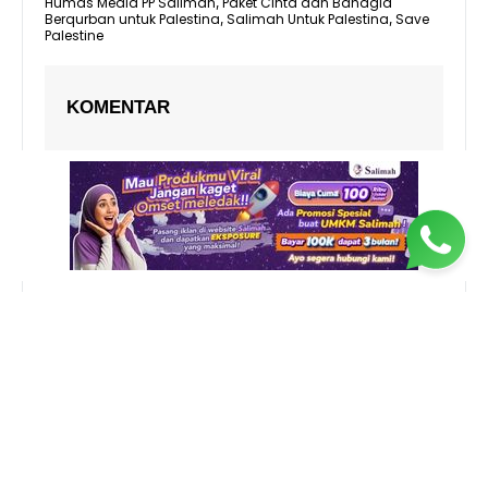
Humas Media PP Salimah
Paket Cinta dan Bahagia
,
Berqurban untuk Palestina
Salimah Untuk Palestina
Save
,
,
Palestine
KOMENTAR
RELATED NEWS