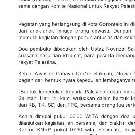
sama dengan Komite Nasional untuk Rakyat Palest
Kegiatan yang berlangsung di Kota Gorontalo ini dii
dari anak-anak hingga orang dewasa. Dengan m
memulai kegiatan dengan penuh antusias dan kek
Doa pembuka dibacakan oleh Ustaz Novrizal Saidi
suasana haru dan khidmat, para peserta meman
rakyat Palestina.
Ketua Yayasan Cahaya Qur’an Salimah, Noviani
bagian dari bentuk nyata kepedulian lembaganya t
“Bentuk kepedulian kepada Palestina sudah menj
Salimah. Hari ini, kami wujudkan dalam bentuk ke
dari KB, TK, SD, dan TPQ, bersama orang tua ser
Acara dimulai pukul 06.00 WITA dengan doa be
dilanjutkan kegiatan lari bersama, dan diakhiri d
Kantor KNRP pukul 07.30 wita. Selain itu, kegi