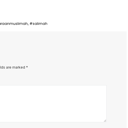
araanmuslimah
#salimah
,
elds are marked
*