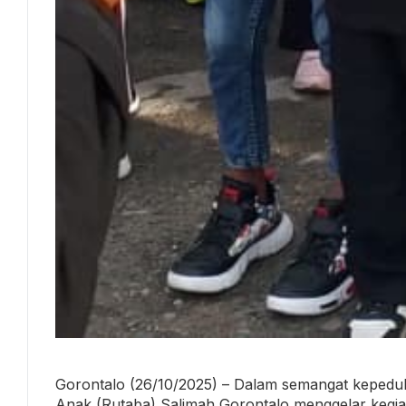
Gorontalo (26/10/2025) – Dalam semangat kepeduli
Anak (Rutaba) Salimah Gorontalo menggelar kegiat