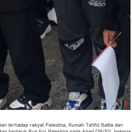
an terhadap rakyat Palestina, Rumah Tahfiz Balita dan
an bertajuk Run For Palestina pada Ahad (26/10), bekerja