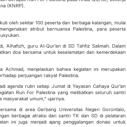
ina (KNRP).
kuti oleh sekitar 100 peserta dari berbagai kalangan, mulai
engenakan atribut bernuansa Palestina, para peserta
husyukan.
, Alhafizh, guru Al-Qur’an di SD Tahfiz Salimah. Dalam
jatkan doa bersama untuk keselamatan dan kemerdekaan
ta Achmad, menjelaskan bahwa kegiatan ini merupakan
erhadap perjuangan rakyat Palestina.
adi agenda rutin setiap Jumat di Yayasan Cahaya Qur’an
giatan Run For Palestina yang melibatkan seluruh santri
ta masyarakat umum,” ujarnya.
rsama di area Gerbang Universitas Negeri Gorontalo,
engan berbagai atraksi dari santri TK dan SD di pelataran
atan ini juga menjadi ajang penggalangan donasi untuk