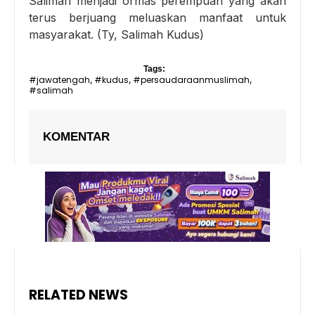
Salimah menjadi ormas perempuan yang akan
terus berjuang meluaskan manfaat untuk
masyarakat. (Ty, Salimah Kudus)
Tags:
#jawatengah
#kudus
#persaudaraanmuslimah
,
,
,
#salimah
KOMENTAR
RELATED NEWS