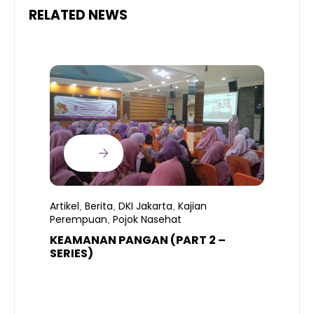
RELATED NEWS
Artikel
Berita
DKI Jakarta
Kajian
,
,
,
Perempuan
Pojok Nasehat
,
KEAMANAN PANGAN (PART 2 –
B
SERIES)
T
S
R