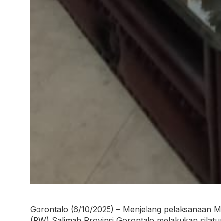
Gorontalo (6/10/2025) – Menjelang pelaksanaan 
(PW) Salimah Provinsi Gorontalo melakukan silat