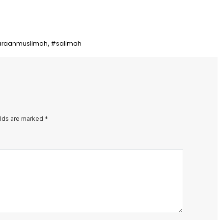
araanmuslimah
#salimah
,
elds are marked
*