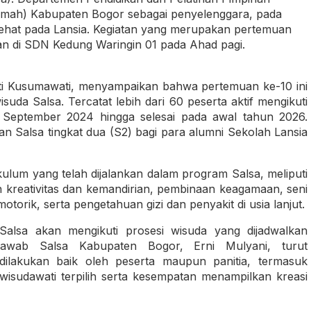
imah) Kabupaten Bogor sebagai penyelenggara, pada
Sehat pada Lansia. Kegiatan yang merupakan pertemuan
akan di SDN Kedung Waringin 01 pada Ahad pagi.
ti Kusumawati, menyampaikan bahwa pertemuan ke-10 ini
uda Salsa. Tercatat lebih dari 60 peserta aktif mengikuti
 September 2024 hingga selesai pada awal tahun 2026.
an Salsa tingkat dua (S2) bagi para alumni Sekolah Lansia
lum yang telah dijalankan dalam program Salsa, meliputi
an kreativitas dan kemandirian, pembinaan keagamaan, seni
orik, serta pengetahuan gizi dan penyakit di usia lanjut.
Salsa akan mengikuti prosesi wisuda yang dijadwalkan
awab Salsa Kabupaten Bogor, Erni Mulyani, turut
ilakukan baik oleh peserta maupun panitia, termasuk
sudawati terpilih serta kesempatan menampilkan kreasi