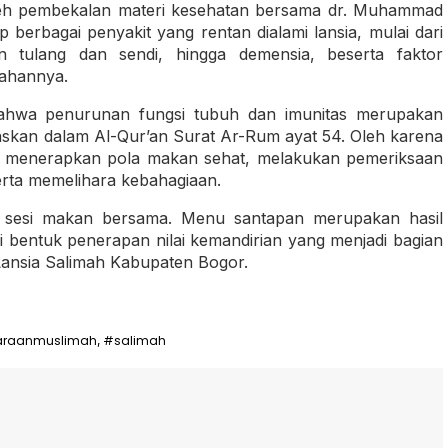
oleh pembekalan materi kesehatan bersama dr. Muhammad
berbagai penyakit yang rentan dialami lansia, mulai dari
an tulang dan sendi, hingga demensia, beserta faktor
gahannya.
ahwa penurunan fungsi tubuh dan imunitas merupakan
elaskan dalam Al-Qur’an Surat Ar-Rum ayat 54. Oleh karena
isik, menerapkan pola makan sehat, melakukan pemeriksaan
serta memelihara kebahagiaan.
an sesi makan bersama. Menu santapan merupakan hasil
 bentuk penerapan nilai kemandirian yang menjadi bagian
Lansia Salimah Kabupaten Bogor.
araanmuslimah
#salimah
,