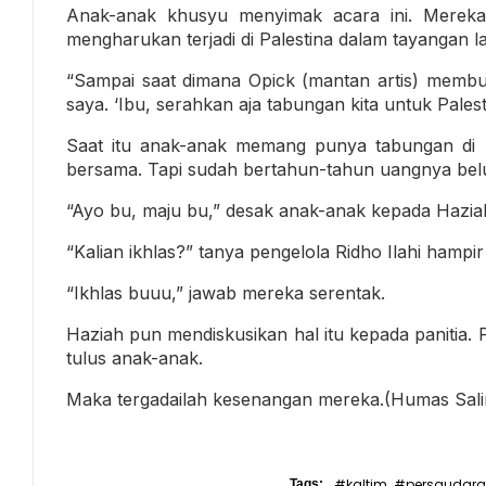
Anak-anak khusyu menyimak acara ini. Mereka
mengharukan terjadi di Palestina dalam tayangan la
“Sampai saat dimana Opick (mantan artis) membuk
saya. ‘Ibu, serahkan aja tabungan kita untuk Pales
Saat itu anak-anak memang punya tabungan di R
bersama. Tapi sudah bertahun-tahun uangnya bel
“Ayo bu, maju bu,” desak anak-anak kepada Hazia
“Kalian ikhlas?” tanya pengelola Ridho Ilahi hampir
“Ikhlas buuu,” jawab mereka serentak.
Haziah pun mendiskusikan hal itu kepada panitia.
tulus anak-anak.
Maka tergadailah kesenangan mereka.(Humas Sal
#kaltim
#persaudar
Tags:
,