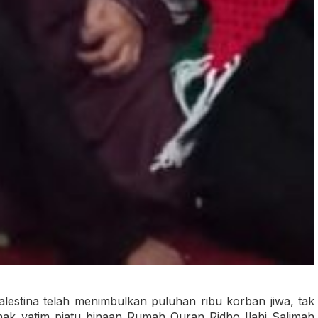
alestina telah menimbulkan puluhan ribu korban jiwa, tak
nak yatim piatu binaan Rumah Quran Ridho Ilahi Salimah