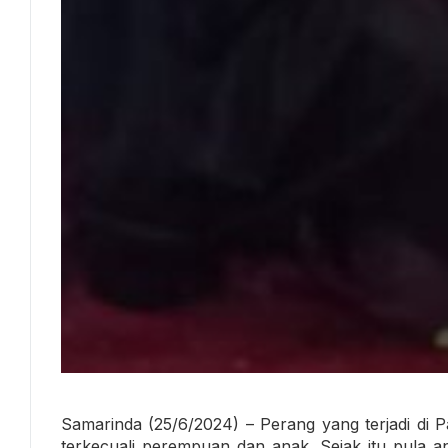
Samarinda (25/6/2024) – Perang yang terjadi di P
terkecuali perempuan dan anak. Sejak itu pula a