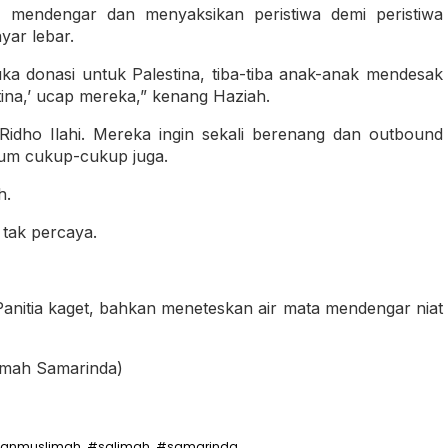
 mendengar dan menyaksikan peristiwa demi peristiwa
yar lebar.
a donasi untuk Palestina, tiba-tiba anak-anak mendesak
tina,’ ucap mereka,” kenang Haziah.
idho Ilahi. Mereka ingin sekali berenang dan outbound
um cukup-cukup juga.
h.
 tak percaya.
 Panitia kaget, bahkan meneteskan air mata mendengar niat
imah Samarinda)
aanmuslimah
#salimah
#samarinda
,
,