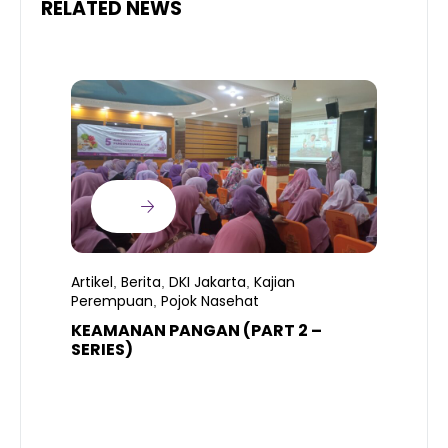
RELATED NEWS
Artikel
Berita
DKI Jakarta
Kajian
,
,
,
Perempuan
Pojok Nasehat
,
KEAMANAN PANGAN (PART 2 –
B
SERIES)
T
S
R