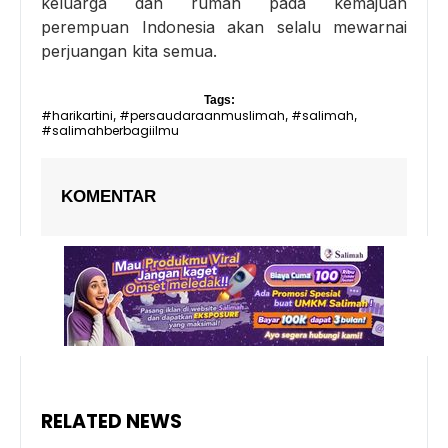
keluarga dan rumah pada kemajuan
perempuan Indonesia akan selalu mewarnai
perjuangan kita semua.
Tags:
#harikartini
#persaudaraanmuslimah
#salimah
,
,
,
#salimahberbagiilmu
KOMENTAR
RELATED NEWS