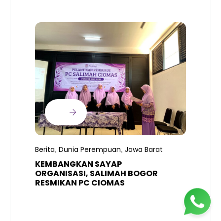
B
T
S
Berita
Dunia Perempuan
Jawa Barat
,
,
R
K
KEMBANGKAN SAYAP
ORGANISASI, SALIMAH BOGOR
RESMIKAN PC CIOMAS