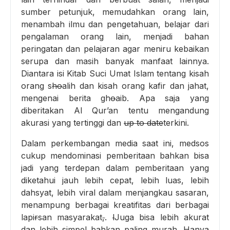
sumber petunjuk, memudahkan orang lain,
menambah ilmu dan pengetahuan, belajar dari
pengalaman orang lain, menjadi bahan
peringatan dan pelajaran agar meniru kebaikan
serupa dan masih banyak manfaat lainnya.
Diantara isi Kitab Suci Umat Islam tentang kisah
orang s
ho
alih dan kisah orang kafir dan jahat,
mengenai berita gh
o
aib. Apa saja yang
diberitakan Al Qur’an tentu mengandung
akurasi yang tertinggi dan
up to date
terkini.
Dalam perkembangan media saat ini, medsos
cukup mendominasi pemberitaan bahkan bisa
jadi yang terdepan dalam pemberitaan yang
diketahui jauh lebih cepat, lebih luas, lebih
dahsyat, lebih viral dalam menjangkau sasaran,
menampung berbagai kreatifitas dari berbagai
lapi
r
san masyarakat
,
.
l
Juga bisa lebih akurat
dan lebih simpel bahkan paling murah. Hanya