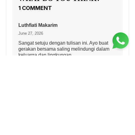
1 COMMENT
Luthfiati Makarim
June 27, 2026
Sangat setuju dengan tulisan ini. Ayo buat
gerakan bersama saling melindungi dalam
keluarga dan lingkungan.
LEAVE A REPLY
Your email address will not be published.
Required
fields are marked
*
Comment
*