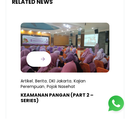
RELATED NEWS
Artikel
Berita
DKI Jakarta
Kajian
,
,
,
Perempuan
Pojok Nasehat
,
KEAMANAN PANGAN (PART 2 –
B
SERIES)
T
S
R