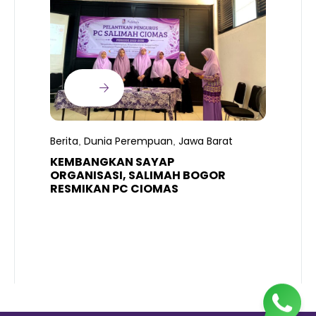
B
T
S
Berita
Dunia Perempuan
Jawa Barat
,
,
R
K
KEMBANGKAN SAYAP
ORGANISASI, SALIMAH BOGOR
RESMIKAN PC CIOMAS