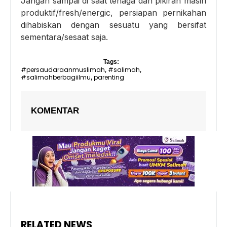
Jangan sampai di saat tenaga dan pikiran masih
produktif/fresh/energic, persiapan pernikahan
dihabiskan dengan sesuatu yang bersifat
sementara/sesaat saja.
Tags:
#persaudaraanmuslimah
#salimah
,
,
#salimahberbagiilmu
parenting
,
KOMENTAR
RELATED NEWS