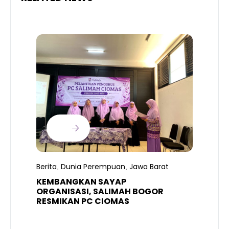
B
T
S
Berita
Dunia Perempuan
Jawa Barat
,
,
R
K
KEMBANGKAN SAYAP
ORGANISASI, SALIMAH BOGOR
RESMIKAN PC CIOMAS