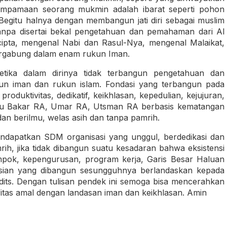
umpamaan seorang mukmin adalah ibarat seperti pohon
 Begitu halnya dengan membangun jati diri sebagai muslim
anpa disertai bekal pengetahuan dan pemahaman dari Al
ipta, mengenal Nabi dan Rasul-Nya, mengenal Malaikat,
tergabung dalam enam rukun Iman.
a dalam dirinya tidak terbangun pengetahuan dan
n iman dan rukun islam. Fondasi yang terbangun pada
roduktivitas, dedikatif, keikhlasan, kepedulian, kejujuran,
 Abu Bakar RA, Umar RA, Utsman RA berbasis kematangan
 dan berilmu, welas asih dan tanpa pamrih.
endapatkan SDM organisasi yang unggul, berdedikasi dan
mrih, jika tidak dibangun suatu kesadaran bahwa eksistensi
ompok, kepengurusan, program kerja, Garis Besar Haluan
asian yang dibangun sesungguhnya berlandaskan kepada
its. Dengan tulisan pendek ini semoga bisa mencerahkan
fitas amal dengan landasan iman dan keikhlasan. Amin