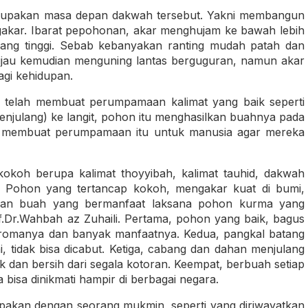
rupakan masa depan dakwah tersebut. Yakni membangun
akar. Ibarat pepohonan, akar menghujam ke bawah lebih
lang tinggi. Sebab kebanyakan ranting mudah patah dan
ijau kemudian menguning lantas berguguran, namun akar
agi kehidupan.
 telah membuat perumpamaan kalimat yang baik seperti
njulang) ke langit, pohon itu menghasilkan buahnya pada
ah membuat perumpamaan itu untuk manusia agar mereka
okoh berupa kalimat thoyyibah, kalimat tauhid, dakwah
. Pohon yang tertancap kokoh, mengakar kuat di bumi,
ilkan buah yang bermanfaat laksana pohon kurma yang
f.Dr.Wahbah az Zuhaili. Pertama, pohon yang baik, bagus
omanya dan banyak manfaatnya. Kedua, pangkal batang
 tidak bisa dicabut. Ketiga, cabang dan dahan menjulang
ik dan bersih dari segala kotoran. Keempat, berbuah setiap
bisa dinikmati hampir di berbagai negara.
upakan dengan seorang mukmin, seperti yang diriwayatkan