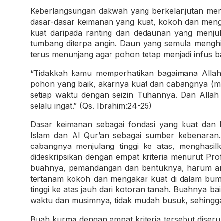
Keberlangsungan dakwah yang berkelanjutan me
dasar-dasar keimanan yang kuat, kokoh dan meng
kuat daripada ranting dan dedaunan yang menju
tumbang diterpa angin. Daun yang semula mengh
terus menunjang agar pohon tetap menjadi infus b
“Tidakkah kamu memperhatikan bagaimana Allah
pohon yang baik, akarnya kuat dan cabangnya (me
setiap waktu dengan seizin Tuhannya. Dan All
selalu ingat.” (Qs. Ibrahim:24-25)
Dasar keimanan sebagai fondasi yang kuat dan k
Islam dan Al Qur’an sebagai sumber kebenaran
cabangnya menjulang tinggi ke atas, menghas
dideskripsikan dengan empat kriteria menurut Pro
buahnya, pemandangan dan bentuknya, harum ar
tertanam kokoh dan mengakar kuat di dalam bumi,
tinggi ke atas jauh dari kotoran tanah. Buahnya ba
waktu dan musimnya, tidak mudah busuk, sehingga 
Buah kurma dengan empat kriteria tersebut diser