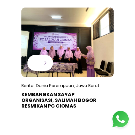
B
T
S
Berita
Dunia Perempuan
Jawa Barat
,
,
R
K
KEMBANGKAN SAYAP
ORGANISASI, SALIMAH BOGOR
RESMIKAN PC CIOMAS