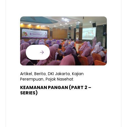
Artikel
Berita
DKI Jakarta
Kajian
,
,
,
Perempuan
Pojok Nasehat
,
KEAMANAN PANGAN (PART 2 –
B
SERIES)
T
S
R