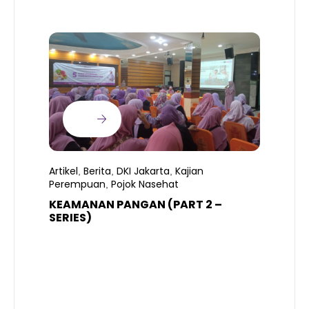
Artikel
Berita
DKI Jakarta
Kajian
,
,
,
Perempuan
Pojok Nasehat
,
KEAMANAN PANGAN (PART 2 –
B
SERIES)
T
S
R