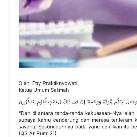
Oleh: Etty Praktiknyowati
Ketua Umum Salimah
‎وَجَعَلَ بَيْنَكُم مَّوَدَّةً وَرَحْمَةً ۚ إِنَّ فِى ذَٰلِكَ لَءَايَٰتٍ لِّقَوْمٍ يَتَفَكَّرُونَ
“Dan di antara tanda-tanda kekuasaan-Nya ialah Di
supaya kamu cenderung dan merasa tenteram ke
sayang. Sesungguhnya pada yang demikian itu ben
(QS Ar Rum: 21).