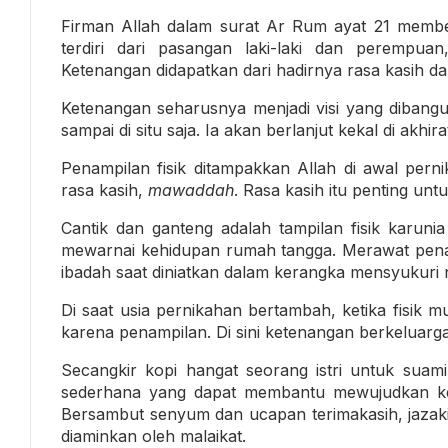
Firman Allah dalam surat Ar Rum ayat 21 memb
terdiri dari pasangan laki-laki dan perempu
Ketenangan didapatkan dari hadirnya rasa kasih da
Ketenangan seharusnya menjadi visi yang dibangu
sampai di situ saja. Ia akan berlanjut kekal di akhi
Penampilan fisik ditampakkan Allah di awal per
rasa kasih,
mawaddah
. Rasa kasih itu penting un
Cantik dan ganteng adalah tampilan fisik karunia
mewarnai kehidupan rumah tangga. Merawat penam
ibadah saat diniatkan dalam kerangka mensyukuri 
Di saat usia pernikahan bertambah, ketika fisik 
karena penampilan. Di sini ketenangan berkeluarga
Secangkir kopi hangat seorang istri untuk suami 
sederhana yang dapat membantu mewujudkan ket
Bersambut senyum dan ucapan terimakasih, jazakil
diaminkan oleh malaikat.