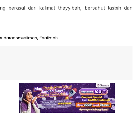
g berasal dari kalimat thayyibah, bersahut tasbih dan
audaraanmuslimah
#salimah
,