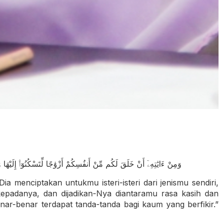
وَمِنْ ءَايَٰتِهِۦٓ أَنْ خَلَقَ لَكُم مِّنْ أَنفُسِكُمْ أَزْوَٰجًا لِّتَسْكُنُوٓا۟ إِلَيْهَا 
a menciptakan untukmu isteri-isteri dari jenismu sendiri,
padanya, dan dijadikan-Nya diantaramu rasa kasih dan
ar-benar terdapat tanda-tanda bagi kaum yang berfikir.”