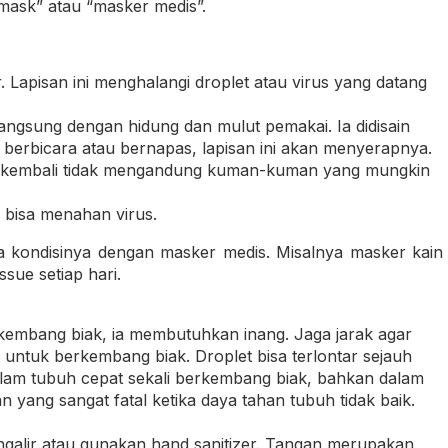
l mask” atau “masker medis”.
. Lapisan ini menghalangi droplet atau virus yang datang
langsung dengan hidung dan mulut pemakai. Ia didisain
ta berbicara atau bernapas, lapisan ini akan menyerapnya.
rup kembali tidak mengandung kuman-kuman yang mungkin
 bisa menahan virus.
a kondisinya dengan masker medis. Misalnya masker kain
issue setiap hari.
kembang biak, ia membutuhkan inang. Jaga jarak agar
t untuk berkembang biak. Droplet bisa terlontar sejauh
alam tubuh cepat sekali berkembang biak, bahkan dalam
n yang sangat fatal ketika daya tahan tubuh tidak baik.
ngalir atau gunakan hand sanitizer. Tangan merupakan