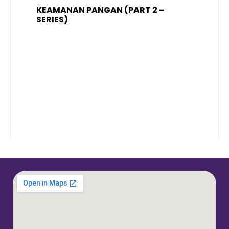
KEAMANAN PANGAN (PART 2 –
B
SERIES)
T
S
R