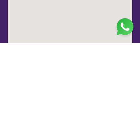
Jl. H. Taiman No.10, RT.3/RW.9, Gedong, Kec. Ps.
Rebo, Kota Jakarta Timur, Daerah Khusus Ibukota
Jakarta 13760
(021) 22324585
pp_salimah@yahoo.com