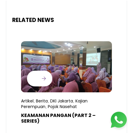
RELATED NEWS
Artikel
Berita
DKI Jakarta
Kajian
,
,
,
Perempuan
Pojok Nasehat
,
KEAMANAN PANGAN (PART 2 –
B
SERIES)
T
S