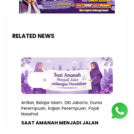
RELATED NEWS
Artikel
Belajar Islam
DKI Jakarta
Dunia
,
,
,
Perempuan
Kajian Perempuan
Pojok
,
,
Nasehat
SAAT AMANAH MENJADI JALAN
A
MEMBANGUN PERADABAN
E