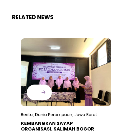
RELATED NEWS
B
T
S
Berita
Dunia Perempuan
Jawa Barat
,
,
R
K
KEMBANGKAN SAYAP
ORGANISASI, SALIMAH BOGOR