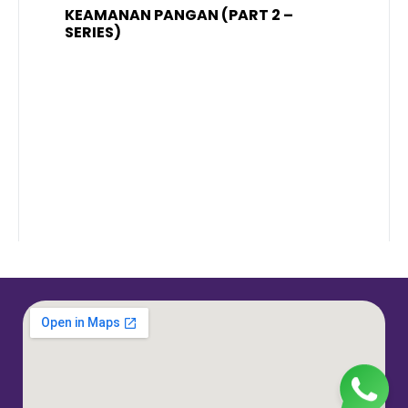
KEAMANAN PANGAN (PART 2 –
B
SERIES)
T
S
R