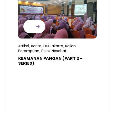
Artikel
Berita
DKI Jakarta
Kajian
,
,
,
Perempuan
Pojok Nasehat
,
KEAMANAN PANGAN (PART 2 –
B
SERIES)
T
S
R