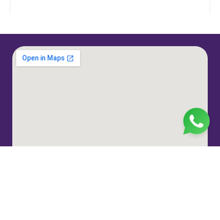
Jl. H. Taiman No.10, RT.3/RW.9, Gedong, Kec. Ps.
Rebo, Kota Jakarta Timur, Daerah Khusus Ibukota
Jakarta 13760