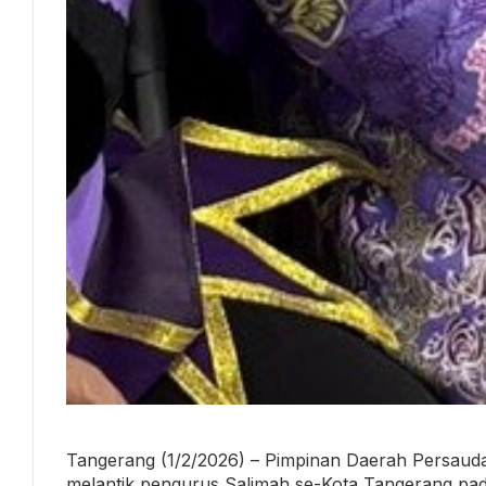
Tangerang (1/2/2026) – Pimpinan Daerah Persaud
melantik pengurus Salimah se-Kota Tangerang pad