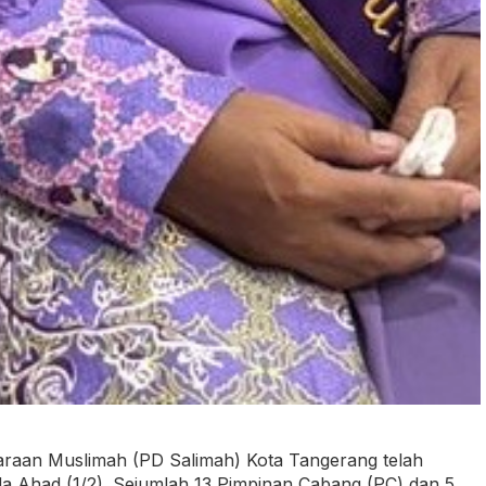
araan Muslimah (PD Salimah) Kota Tangerang telah
a Ahad (1/2). Sejumlah 13 Pimpinan Cabang (PC) dan 5