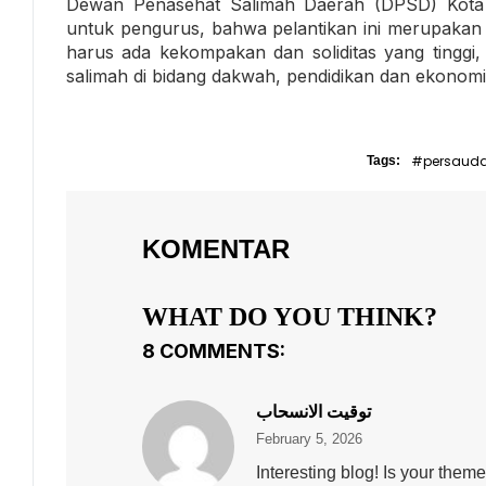
Dewan Penasehat Salimah Daerah (DPSD) Kota 
untuk pengurus, bahwa pelantikan ini merupakan t
harus ada kekompakan dan soliditas yang tingg
salimah di bidang dakwah, pendidikan dan ekonomi
#persaud
Tags:
KOMENTAR
WHAT DO YOU THINK?
8 COMMENTS:
توقيت الانسحاب
February 5, 2026
Interesting blog! Is your the