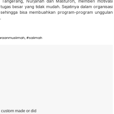
Tangerang, Nurjanah dan Masturoh, memberi motivasi
ugas besar yang tidak mudah. Sejatinya dalam organisasi
i, sehingga bisa membuahkan program-program unggulan
.
araanmuslimah
#salimah
,
me custom made or did