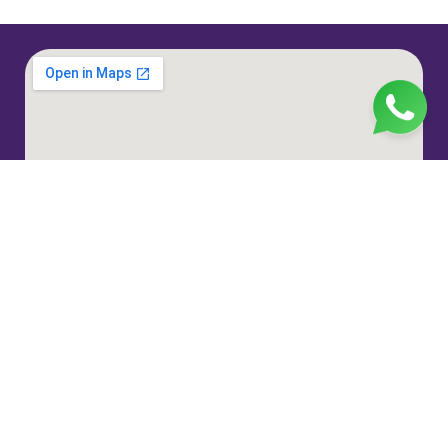
Jl. H. Taiman No.10, RT.3/RW.9, Gedong, Kec. Ps.
Rebo, Kota Jakarta Timur, Daerah Khusus Ibukota
Jakarta 13760
(021) 22324585