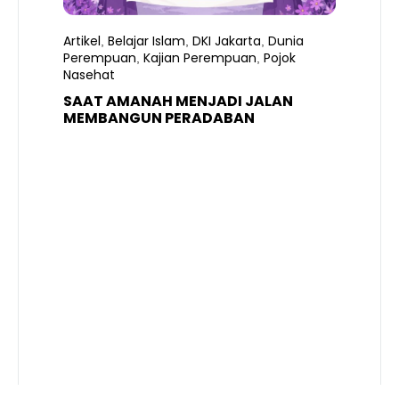
Artikel
Belajar Islam
DKI Jakarta
Dunia
,
,
,
Perempuan
Kajian Perempuan
Pojok
,
,
Nasehat
SAAT AMANAH MENJADI JALAN
A
MEMBANGUN PERADABAN
E
P