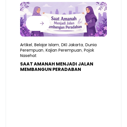
Artikel
Belajar Islam
DKI Jakarta
Dunia
,
,
,
Perempuan
Kajian Perempuan
Pojok
,
,
Nasehat
SAAT AMANAH MENJADI JALAN
A
MEMBANGUN PERADABAN
E
P