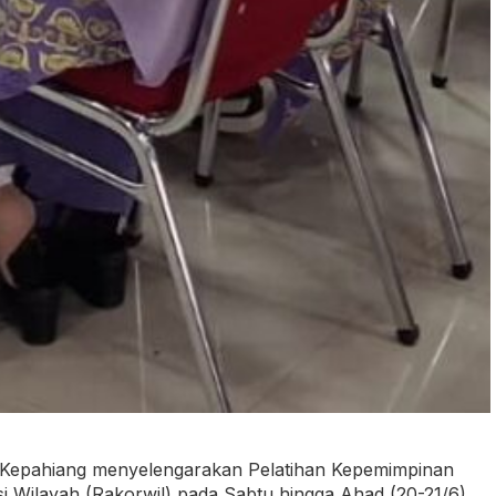
 Kepahiang menyelengarakan Pelatihan Kepemimpinan
i Wilayah (Rakorwil) pada Sabtu hingga Ahad (20-21/6).