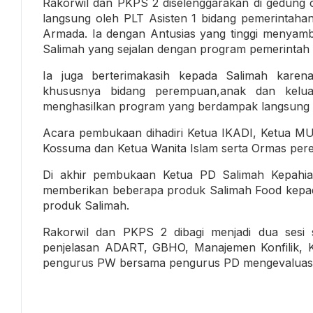
Rakorwil dan PKPS 2 diselenggarakan di gedun
langsung oleh PLT Asisten 1 bidang pemerintaha
Armada. Ia dengan Antusias yang tinggi menyamb
Salimah yang sejalan dengan program pemerintah
Ia juga berterimakasih kepada Salimah kare
khususnya bidang perempuan,anak dan kelua
menghasilkan program yang berdampak langsung 
Acara pembukaan dihadiri Ketua IKADI, Ketua MU
Kossuma dan Ketua Wanita Islam serta Ormas per
Di akhir pembukaan Ketua PD Salimah Kepahian
memberikan beberapa produk Salimah Food kepada
produk Salimah.
Rakorwil dan PKPS 2 dibagi menjadi dua sesi 
penjelasan ADART, GBHO, Manajemen Konfilik, Ke
pengurus PW bersama pengurus PD mengevaluasi 