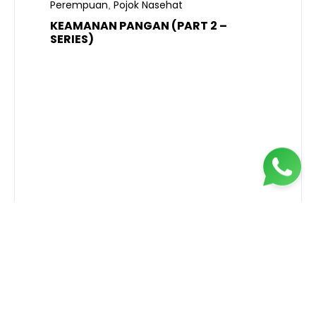
Perempuan
Pojok Nasehat
,
KEAMANAN PANGAN (PART 2 –
B
SERIES)
T
S
R