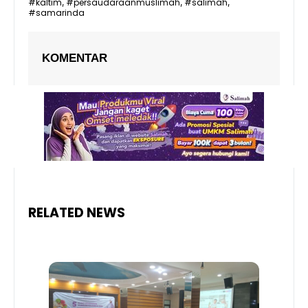
#kaltim
#persaudaraanmuslimah
#salimah
,
,
,
#samarinda
KOMENTAR
RELATED NEWS