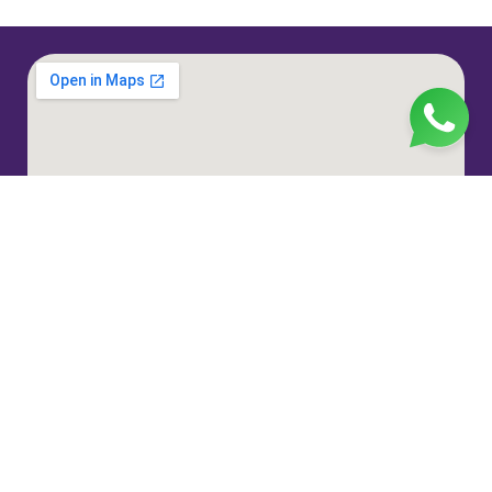
Jl. H. Taiman No.10, RT.3/RW.9, Gedong, Kec. Ps.
Rebo, Kota Jakarta Timur, Daerah Khusus Ibukota
Jakarta 13760
(021) 22324585