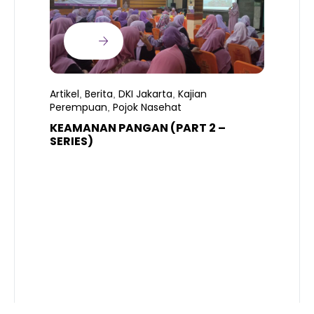
Artikel
Berita
DKI Jakarta
Kajian
,
,
,
Perempuan
Pojok Nasehat
,
KEAMANAN PANGAN (PART 2 –
B
SERIES)
T
S
R